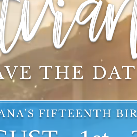
via
AVE THE DA
IANA'S FIFTEENTH BI