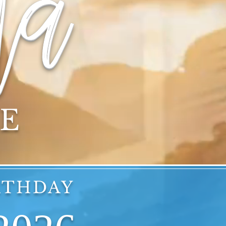
na
TE
RTHDAY