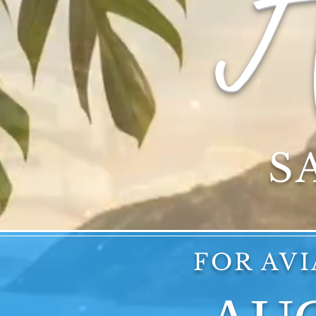
A
S
FOR AV